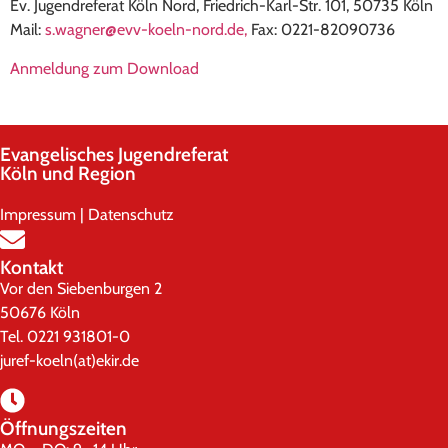
Ev. Jugendreferat Köln Nord, Friedrich-Karl-Str. 101, 50735 Köln
Mail:
s.wagner@evv-koeln-nord.de,
Fax: 0221-82090736
Anmeldung zum Download
Evangelisches Jugendreferat
Köln und Region
Impressum
|
Datenschutz
Kontakt
Vor den Siebenburgen 2
50676 Köln
Tel. 0221 931801-0
juref-koeln(at)ekir.de
Öffnungszeiten