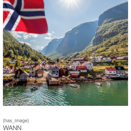
{has_image}
WANN